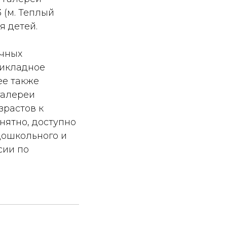
 (м. Теплый
я детей.
ичных
рикладное
ее также
галереи
зрастов к
нятно, доступно
дошкольного и
сии по