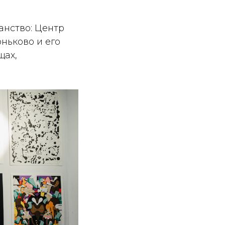
анство: Центр
ньково и его
щах,