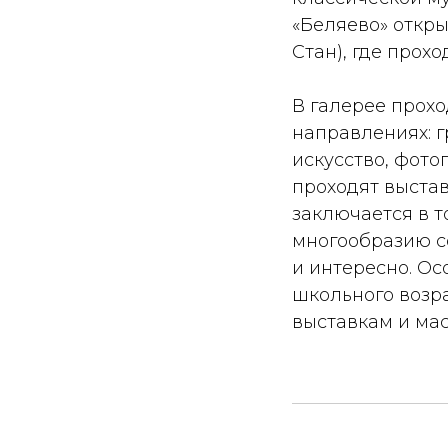
«Беляево» откры
Стан), где прох
В галерее прох
направлениях: г
искусство, фото
проходят выстав
заключается в т
многообразию со
и интересно. Ос
школьного возра
выставкам и мас