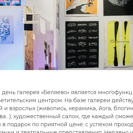
 день галерея «Беляево» является многофунк
ветительским центром. На базе галереи дейст
й и взрослых (живопись, керамика, йога, блогин
ва…); художественный салон, где каждый сможе
и в подарок по приятной цене; с успехом прохо
зыки и театральные представления. Недавно у