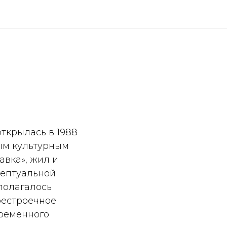
ткрылась в 1988
ым культурным
авка», жил и
цептуальной
полагалось
рестроечное
временного