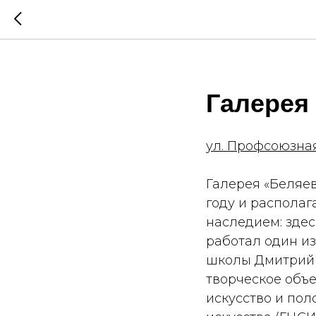
Галерея
ул. Профсоюзная
Галерея «Беляе
году и распола
наследием: здес
работал один и
школы Дмитрий П
творческое объ
искусство и по