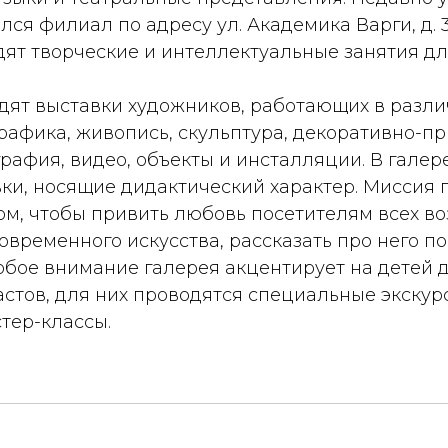
лся филиал по адресу ул. Академика Варги, д. 3
одят творческие и интеллектуальные занятия дл
одят выставки художников, работающих в разл
рафика, живопись, скульптура, декоративно-п
графия, видео, объекты и инсталляции. В галер
ки, носящие дидактический характер. Миссия 
ом, чтобы привить любовь посетителям всех во
временного искусства, рассказать про него по
обое внимание галерея акцентирует на детей 
стов, для них проводятся специальные экскур
тер-классы.