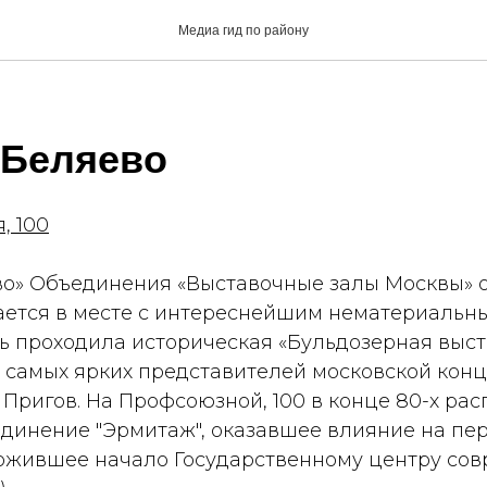
Медиа гид по району
 Беляево
, 100
во» Объединения «Выставочные залы Москвы» о
гается в месте с интереснейшим нематериальн
ь проходила историческая «Бульдозерная выст
з самых ярких представителей московской кон
ригов. На Профсоюзной, 100 в конце 80-х рас
единение "Эрмитаж", оказавшее влияние на пе
ложившее начало Государственному центру со