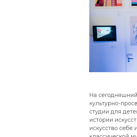
На сегодняшний
культурно-прос
студии для дете
истории искусст
искусство себе 
классической му