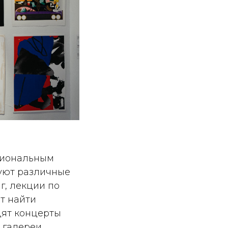
циональным
вуют различные
г, лекции по
т найти
дят концерты
 галереи