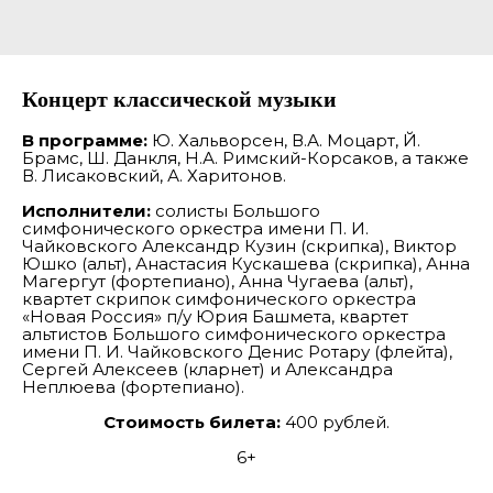
Концерт классической музыки
В программе:
Ю. Хальворсен, В.А. Моцарт, Й.
Брамс, Ш. Данкля, Н.А. Римский-Корсаков, а также
В. Лисаковский, А. Харитонов.
Исполнители:
солисты Большого
симфонического оркестра имени П. И.
Чайковского Александр Кузин (скрипка), Виктор
Юшко (альт), Анастасия Кускашева (скрипка), Анна
Магергут (фортепиано), Анна Чугаева (альт),
квартет скрипок симфонического оркестра
«Новая Россия» п/у Юрия Башмета, квартет
альтистов Большого симфонического оркестра
имени П. И. Чайковского Денис Ротару (флейта),
Сергей Алексеев (кларнет) и Александра
Неплюева (фортепиано).
Стоимость билета:
400 рублей.
6+