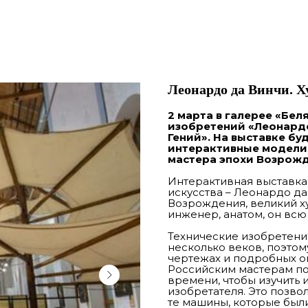
Леонардо да Винчи. 
2 марта в галерее «Бел
изобретений «Леонардо
Гений». На выставке б
интерактивные модели,
мастера эпохи Возрожд
Интерактивная выставка
искусства – Леонардо да
Возрождения, великий ху
инженер, анатом, он вс
Технические изобретени
несколько веков, поэтому
чертежах и подробных о
Российским мастерам по
времени, чтобы изучить 
изобретателя. Это позво
те машины, которые был