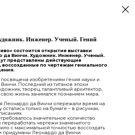
Художник. Инженер. Ученый. Гений
яево» состоится открытие выставки
 да Винчи. Художник. Инженер. Ученый.
удут представлены действующие
 воссозданные по чертежам гениального
ения.
 посвящена изобретениям гения науки и
 Винчи. Последний из титанов эпохи
дожник, творец, талантливый архитектор,
ю свою жизнь занимался познанием мира.
я Леонардо да Винчи опережали время на
 остались только на бумаге – в рисунках,
писаниях.
требовалось значительное количество
и переработать чертежи знаменитого
лило с максимальной точностью воссоздать
и придуманы Леонардо да Винчи.